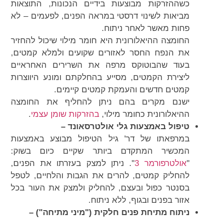
כשההזרקות מבוצעות בידיים הנכונות, התוצאות
מביאות לשינוי דרסטי במראה הפנים, לפעמים – לא
פחות מאשר לאחר ניתוח.
החומצה ההיאלורונית היא חומר מילוי שיכול להחזיר
את הנפח החסר לאזורים שקועים ולמלא קמטים,
בעוד שהבוטוקס מרפה את השרירים האחראיים
ליצירת הקמטים, מסייע בהחלקתם ומונע היווצרות
קמטים חדשים והעמקת קמטים קיימים.
ישנם מקרים בהם ניתן להחליף את החומצה
ההיאלורונית כחומר מילוי,
בהזרקות שומן עצמי
.
טיפול באמצעות גלי אולטרסאונד –
במרפאתו של דר' גיל הטיפול מבוצע באמצעות
המכשיר המתקדם ביותר שקיים כיום בשוק:
"
אולטרפורמר 3
". ניתן למצק בעזרתו את הפנים,
להחליק קמטים, להרים את הגבות והלחיים, לטפל
בסנטר כפול ובעצם, להחליק ולמצק את העור בכל
אזור בפנים ובגוף, ללא ניתוח.
ניתוח מתיחת פנים חלקית ("מיני מתיחה") –