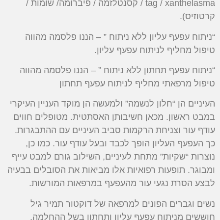
tag / xanthelasma / קסנטלזמה / פיברומה/ שומות /
קרטוזיס).
“ניתוח עפעף עליון ללא ניתוח ” – הננו פלסמה מהווה
טיפול מחליף לניתוח עפעף עליון.
“ניתוח עפעף תחתון ללא ניתוח ” – הננו פלסמה מהווה
טיפול מרפאתי מחליף לניתוח עפעף תחתון
העיניים הן “חלון לנשמה” ולמעשה הן מוקד העניין העיקרי
במבט ראשון. מכאן חשיבותן האסתטית. מטופלים חווים
עודף עור וצניחת הרקמות סביב העיניים עם ההתבגרות.
כך העפעף העליון הופך לכבד ובעל עודף עור. כמו כן,
נוצרות “שקיות” מתחת לעיניים, השילוב גורם למבט עייף
ומבוגר. תופעות רפואיות אלו מביאות את הסובלים בבעיה
לבצע הסרת נגעי עור מהעפעף במרפאות המורשות.
נשים וגברים הפונים למרפאה של דוקטור תמיר גיל
חוששים מניתוח עפעף עליון ותחתון בשל ההחלמה,