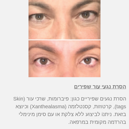
הסרת נגעי עור שפירים
הסרת נגעים שפיריים כגון: פיברומות, שרכי עור (Skin
tags), קרטוזות, קסנטלזמה (Xanthealasma) וכיוצא
בזאת. ניתנi לביצוע ללא צלקת או עם סימן מינימלי
בהרדמה מקומית במרפאה.