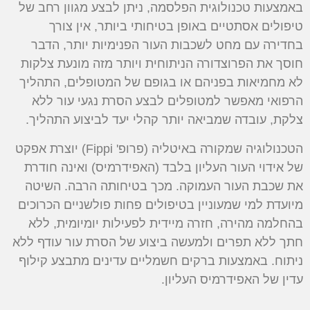
באמצעות טכנולוגית הפלסמה, ניתן לבצע מגוון רחב של
טיפולים אסתטיים באופן בטיחותי ביותר, אין צורך
בחדירה עם מחט לשכבות העור הפנימיות יותר, הדבר
חוסך את הפרוצדורה הניתוחית ויותר מזה מונעת צלקות
לא מחמיאות בפניהם או בגופם של המטופלים, התהליך
הרפואי מאפשר למטופלים לבצע הסרת נגעי עור ללא
צלקת, עובדה שמביאה יותר קהלי יעד לביצוע התהליך.
הטכנולוגיה שמקורה באיטליה (פרופ' Fippi) יוצרת אפקט
של אידוי העור העליון בלבד (האפידרמיס) ואינה חודרת
את שכבת העור העמוקה. מכך בטיחותה הרבה. השיטה
מיועדת למי שמעוניין בטיפולים פחות פולשניים הכרוכים
בהחלמה מהירה, חזרה מיידית לפעילות יומיומית, ללא
חתך ללא תפרים ולמעשה ביצוע של הסרת עור עודף ללא
ניתוח. באמצעות ברקים חשמליים עדינים מתבצע קילוף
עדין של האפידרמיס העליון.