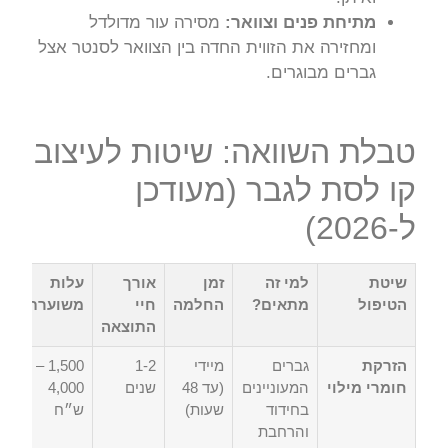
מתיחת פנים וצוואר:
מסירה עור מדולדל
ומחזירה את הזווית החדה בין הצוואר לסנטר אצל
גברים מבוגרים.
טבלת השוואה: שיטות לעיצוב
קו לסת לגבר (מעודכן
ל-2026)
שיטת
למי זה
זמן
אורך
עלות
הטיפול
מתאים?
החלמה
חיי
משוערת
התוצאה
הזרקת
גברים
מיידי
1-2
1,500 –
חומרי מילוי
המעוניינים
(עד 48
שנים
4,000
בחידוד
שעות)
ש״ח
והרחבת