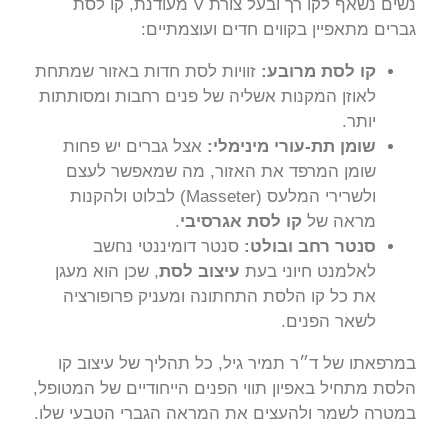
נשים נשאף לקו רך ובעל צורת V מעודנת, קו לסת
גברים מתאפיין בקווים חדים ועוצמתיים:
קו לסת מרובע:
זוויות לסת חדות באזור שמתחת
לאוזן המקנות אשליה של פנים רחבות ומסותתות
יותר.
שומן תת-עורי מינימלי:
אצל גברים יש פחות
שומן המרפד את האזור, מה שמאפשר לעצם
ולשרירי המלעס (Masseter) לבלוט ולהקנות
מראה של
קו לסת אגרסיבי
.
סנטר רחב ובולט:
סנטר דומיננטי נחשב
לאלמנט חיוני בעת
עיצוב לסת
, שכן הוא מעגן
את כל קו הלסת התחתונה ומעניק פרופורציה
לשאר הפנים.
במרפאתו של ד״ר תמיר גיל, כל תהליך של עיצוב קו
הלסת מתחיל באפיון תווי הפנים הייחודיים של המטופל,
במטרה לשמר ולהעצים את המראה הגברי הטבעי שלו.