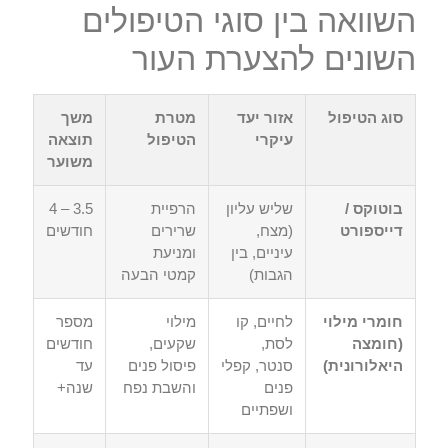
השוואה בין סוגי הטיפולים
השונים להצערת העור
סוג הטיפול
אזור יעד
מטרת
משך
עיקרי
הטיפול
תוצאה
משוער
בוטוקס /
שליש עליון
הרפיית
3.5 – 4
דייספורט
(מצח,
שרירים
חודשים
עיניים, בין
ומניעת
הגבות)
קמטי הבעה
חומרי מילוי
לחיים, קו
מילוי
מספר
(חומצה
לסת,
שקעים,
חודשים
היאלורונית)
סנטר, קפלי
פיסול פנים
עד
פנים
והשבת נפח
שנה+
ושפתיים