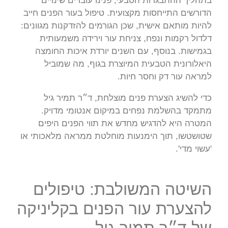
בתהליך ההתבגרות הטבעי, פנינו עוברים שינויים
הדורשים התייחסות מקצועית. טיפול בעור הפנים חייב
להיות מותאם אישית, שכן הגורמים להזדקנות מגוונים:
דלדול רקמות ונפח, צניחת עור וירידה משמעותית
בגמישות. בנוסף, עם השנים יורדת איכות החומצה
היאלורונית הטבעית המיוצרת בגוף, מה שמוביל
למראה עור דק וחסר חיות.
כדי להשיג הצערת פנים מוצלחת, ד״ר תמיר גיל
מתמקד בהשלמת נפחים במיקום אנטומי מדויק.
המטרה היא להדגיש מחדש את תווי הפנים היפים
שטושטשו, תוך הימנעות מוחלטת ממראה מלאכותי או
'עשוי מדי'.
השיטה המשולבת: טיפולים
להצערת עור הפנים בקליניקה