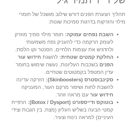
של ד״ר תמיר גיל
תהליך הצערת הפנים דורש שילוב מושכל של חומרי
מילוי והזרקות בדרגות סמיכות שונות:
השבת נפחים עמוקה:
חומר מילוי סמיך מוזרק
לעומק הרקמה כדי להעניק נפח משמעותי
ולהדגיש את עצמות הלחיים, הסנטר וקו הלסת.
החלקת קמטים שטחית:
להשגת
חידוש עור
הפנים
בשכבות העליונות, נעשה שימוש בחומר
עדין המטפל בקמטוטים שטחיים.
סקינבוסטרס (Skinboosters):
הזרקה עדינה
להשבת לחות ושיפור מרקם העור, המעניקה
חידוש עור
עם מראה זוהר.
בוטוקס ודייספורט (Botox / Dysport):
הרפיית
קמטי הבעה בשליש העליון (מצח, בין הגבות וצידי
העיניים) למראה נינוח וצעיר.