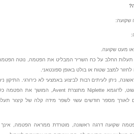
?
:
ו מעט שקועה.
תעלות החלב על כח השריר המבליט את הפטמה, נוטה הפטמה
זור למצב שטוח או בולט באופן ספונטאני.
ונה, ניתן לעיתים רבות לביצוע באמצעי לא כירורגי. התיקון נית
באמצעות מכשיר ואקום פשוט, לדוגמא Niplette מתוצרת Avent, המוש
8 שעות ביום לאורך מספר חודשים עשוי לשפר מידה קלה של קיצור תע
מה שקועה דרגה ראשונה, מוטרדת ממראה הפטמה, אינך 