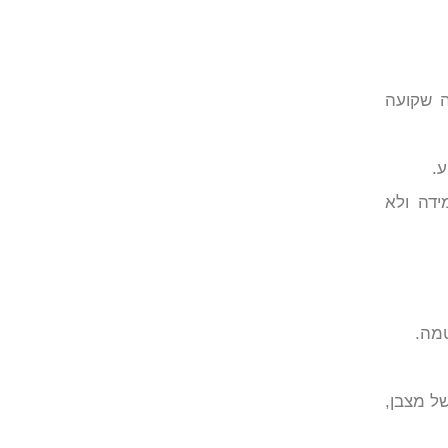
ה שקועה
ע.
שניה יגיבו לטיפול במכשיר ואקום דוגמת Niplette. במידה ולא
טמה.
ל מצבן,