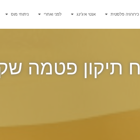
כירורגיה פלסטית
אנטי איג'ינג
לפני ואחרי
ניתוחי מוס
ח תיקון פטמה שק