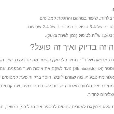
וי בלחות, שיפור במרקם והחלקת קמטוטים.
רה של 3-4 טיפולים במרווחים של 2-4 שבועות.
כון לשנת 2026).
 זה בדיוק ואיך זה פועל?
נו במרפאה של ד״ר תמיר גיל:
סקין בוסטר מה זה בעצם, ואיך הו
טיפול סקין בוסטר (או Skinbooster) נועד לשקם את איכות העור מבפני
לורונית טבעית, מה שגורם ליובש, חוסר ברק והופעת קמטוטים ע
כנולוגיית ה-booster face מחזירה את הלחות האבודה ישירות לשכבת הדרמיס, שם קרמים
צליחים לחדור.
אלא מצוין גם לאזורים שנוטים להסגיר את הגיל כמו הצוואר, ה