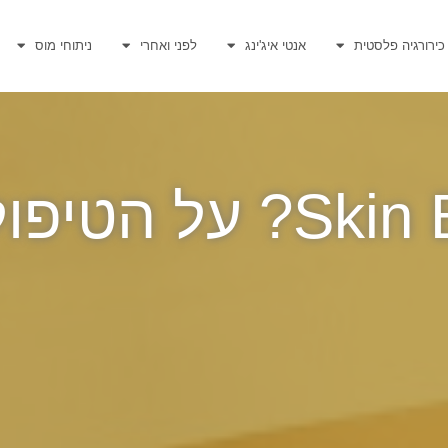
כירורגיה פלסטית
אנטי איג'ינג
לפני ואחרי
ניתוחי מוס