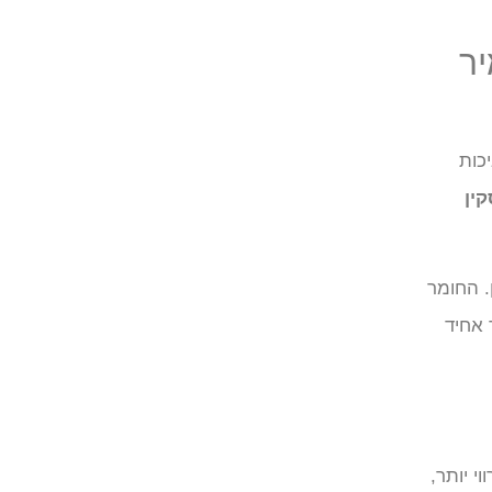
יר
כות
קין
ם, בעלת למעלה מ-27 שנות ניסיון. החומר
יזור אחיד
י יותר,