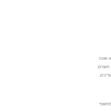
א שונה
ם. עם השנים,
דינים.
מחשוף