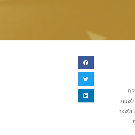
זרקת
 לשנות
ם ולשפר