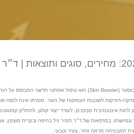
סקין בוסטר 2026: מחירים, סוגים ותוצאות | ד״ר
סקין בוסטר (Skin Booster) הוא טיפול אסתטי חדשני המבוסס על ה
מיקרו-הזרקות לשכבות העמוקות של העור. מטרתו אינה לנפח או
 לחות אינטנסיבית מבפנים, לעודד ייצור קולגן, להחליק קמטוטי
מישותו. במרפאות של ד״ר תמיר גיל בחיפה ובקרית מוצקין, אנו
ית המבטיחה מראה זוהר, צעיר וטבעי.