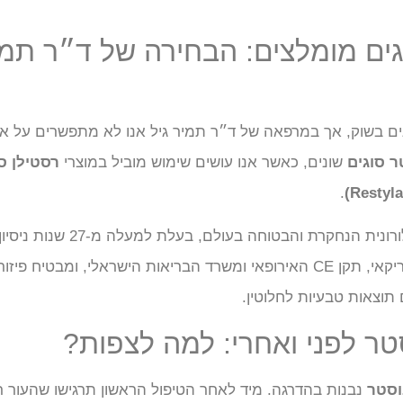
גים מומלצים: הבחירה של ד״ר תמ
נים בשוק, אך במרפאה של ד״ר תמיר גיל אנו לא מתפשרים על אי
ר סוגים
שונים, כאשר אנו עושים שימוש מוביל במוצרי
רסטילן ס
.
רסטילן היא החומצה ההיאלורונית הנחקרת והבטוחה בעול
מאושר על ידי ה-FDA האמריקאי, תקן CE האירופאי ומשרד הבריאות הישראלי, ומבטיח פ
תוצאות טבעיות לחלוטין.
טר לפני ואחרי: למה לצפות?
וסטר
נבנות בהדרגה. מיד לאחר הטיפול הראשון תרגישו שהעור רוו