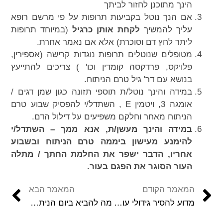
הינך מתוכנן לחזור לביתך
אם הנך נוטל בקביעות תרופות על פי מרשם רופא
עליך להמשיך
לקחת אותן כרגיל
(במיוחד תרופות
ליתר לחץ דם וסוכרת) אלא אם נאמר אחרת.
מטופלים שנוטלים תרופות נוגדות קרישה (אספירין,
פלויקס, פרדקסה קומדין וכו' ) צריכים להתייעץ
בנושא עם דר' גיל טרם הניתוח.
במידה והינך נוטל/ת תוספי תזונה כגון שמן דגים /
אומגה 3, ויטמין E , השתדל/י להפסיק שבוע טרם
הניתוח מאחר וחלקם משפיעים על דילול הדם.
במידה והינך מעשן/ת, אנא ממך – השתדל/י
להימנע מעישון ביממה טרם הניתוח ובשבוע
אחריו, הדבר ישפר את החלמת החתך / מתלה
העור הסוגר את הפגם בעור.
המאמר הקודם
המאמר הבא
מדוע להסיר גידולי עור סרטניים באמצעות ניתוח MOHS?
מה להביא ביום הניתוח?