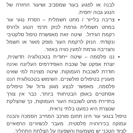
לבנה או לפגוע בעור שמסביב ושיעור החזרה של
הנגע גבוה יחסית.
צריבה בלייזר / מחט חשמלית – הסרת נגעי עור
במחט חשמלית גורמת לנזק תרמי הנגע ולהרס
רקמת הגידול. שיטה זאת מאפשרת טיפול סלקטיבי
ונקודתי. הנזק לרקמת העור מופק מאור או חשמל
והצריבה גורמת למעין כוויה באזור.
ננו פלסמה – שיטה ייחודית בטכנולוגיה חדשנית,
יוצרת אפקט של שכבת האפידרמיס העליונה ואינה
חודרת לשכבות העמוקות. שיטה מצוינת למי שאינו
מעוניין בטיפולים פולשניים. השימוש בטכנולוגית הננו
פלסמה, מאפשר לבצע מגוון גדול של טיפולים
אסתטיים באופן הבטיחותי ביותר, כבר אין צורך
בחדירת מחט לשכבות העור העמוקות, כך שהצלקת
שנוצרת היא כמעט בלתי נראית.
טיפול בנגעי עור הינו תחום מורכב המחייב הסמכה והבנה
עמוקה בכירורגיה פלסטית. מעבר לכשיורים הרפואיים
לציוד הטכני יש משמעות והשפעה על הצלחת התהליך.