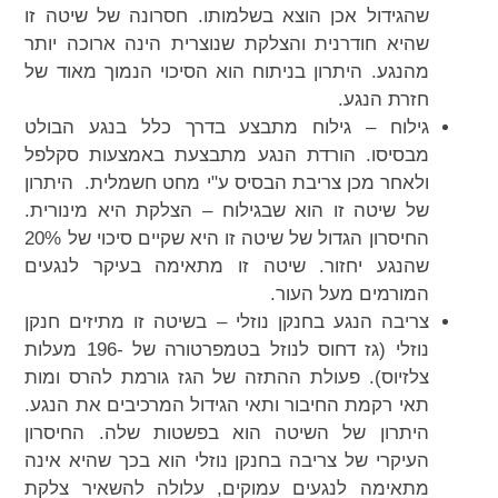
שהגידול אכן הוצא בשלמותו. חסרונה של שיטה זו
שהיא חודרנית והצלקת שנוצרית הינה ארוכה יותר
מהנגע. היתרון בניתוח הוא הסיכוי הנמוך מאוד של
חזרת הנגע.
גילוח – גילוח מתבצע בדרך כלל בנגע הבולט
מבסיסו. הורדת הנגע מתבצעת באמצעות סקלפל
ולאחר מכן צריבת הבסיס ע"י מחט חשמלית. היתרון
של שיטה זו הוא שבגילוח – הצלקת היא מינורית.
החיסרון הגדול של שיטה זו היא שקיים סיכוי של 20%
שהנגע יחזור. שיטה זו מתאימה בעיקר לנגעים
המורמים מעל העור.
צריבה הנגע בחנקן נוזלי – בשיטה זו מתיזים חנקן
נוזלי (גז דחוס לנוזל בטמפרטורה של -196 מעלות
צלזיוס). פעולת ההתזה של הגז גורמת להרס ומות
תאי רקמת החיבור ותאי הגידול המרכיבים את הנגע.
היתרון של השיטה הוא בפשטות שלה. החיסרון
העיקרי של צריבה בחנקן נוזלי הוא בכך שהיא אינה
מתאימה לנגעים עמוקים, עלולה להשאיר צלקת