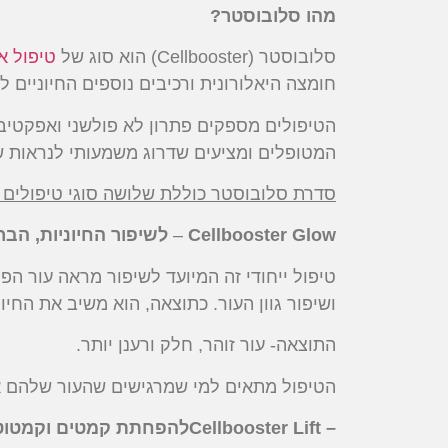
מהו סלובוסטר
?
סלובוסטר (Cellbooster) הוא סוג של
טיפול אנ
חומצה היאלורונית ורכיבים נוספים החיוניים 
הטיפולים מספקים פתרון לא פולשני ואפקטיבי
המטופלים ומציעים שדרוג משמעותי לנראות של
סדרת סלובוסטר כוללת שלושה סוגי טיפולים 
Cellbooster Glow
–
לשיפור החיוניות, הבר
טיפול ייחודי זה המיועד לשיפור מראה עור 
ושיפור גוון העור. כתוצאה, הוא משיב את החי
התוצאה- עור זוהר, חלק ורענן יותר.
הטיפול מתאים למי שמרגישים שהעור שלהם אי
– Cellbooster Lift
להפחתת קמטים וקמטוטי