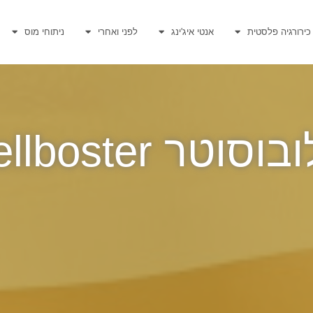
כירורגיה פלסטית
אנטי איג'ינג
לפני ואחרי
ניתוחי מוס
סוטר Cellboster