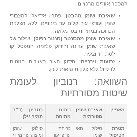
למספר אזורים מרכזיים:
שאיבת שומן מהבטן:
פתרון אידיאלי למצבורי
שומן ועודפי עור קלים עד בינוניים, ללא הצלקת
הכרוכה במתיחת בטן מלאה.
שאיבת שומן מהסנטר (סנטר כפול):
שילוב של
שאיבת שומן עדינה והידוק פלזמה המפסל קו
לסת חד וצעיר.
זרועות וירכיים:
הידוק העור באזורים הנוטים
לדלדול ללא צלקות נראות לעין.
השוואה: רנוביון לעומת
שיטות מסורתיות
מאפיין
שאיבת שומן
ניתוח
רנוביון (ד״ר
מסורתית
מתיחה
תמיר גיל)
מטרת
סילוק תאי
כריתת
סילוק שומן
הטיפול
שומן
עודפי עור
ומיצוק עור מיידי