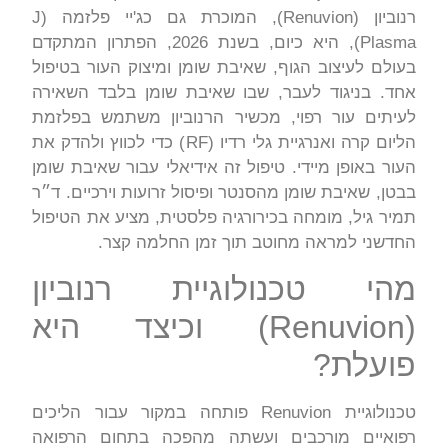
רנוביון (Renuvion), המוכרת גם כג'יי פלזמה (J
Plasma), היא כיום, בשנת 2026, הפתרון המתקדם
בעולם לעיצוב הגוף, שאיבת שומן ומיצוק העור בטיפול
אחד. בניגוד לעבר, שבו שאיבת שומן בלבד השאירה
לעיתים עור רפוי, מכשיר הרנוביון משתמש בפלזמת
הליום קרה ואנרגיית גלי רדיו (RF) כדי לכווץ ולהדק את
העור באופן מיידי. טיפול זה אידיאלי עבור שאיבת שומן
בבטן, שאיבת שומן מהסנטר ופיסול זרועות וירכיים. ד״ר
תמיר גיל, מומחה בכירורגיה פלסטית, מציע את הטיפול
החדשני למראה מחוטב תוך זמן החלמה קצר.
מהי טכנולוגיית רנוביון
(Renuvion) וכיצד היא
פועלת?
טכנולוגיית Renuvion פותחה במקור עבור הליכים
רפואיים מורכבים ועשתה מהפכה בתחום הרפואה